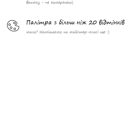
взимку - не замерзнеш)
Палітра з більш ніж 20 відтінків
мало? Намішаємо на майстер-класі ще :)