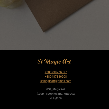
+380939776597
+380487836208
st.magicart@gmail.com
#St_MagicArt
#дом_творчества_одесса
м. Одеса