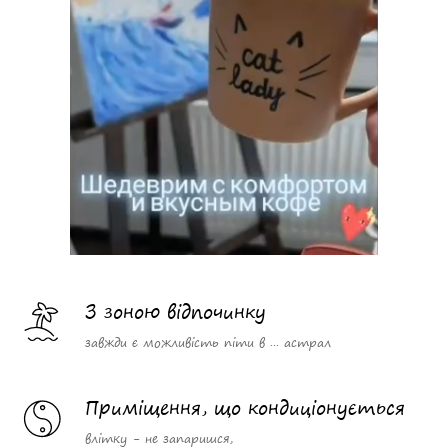
З зоною відпочинку
завжди є можливість піти в ... астрал
Приміщення, що кондиціонується
влітку - не запаришся,