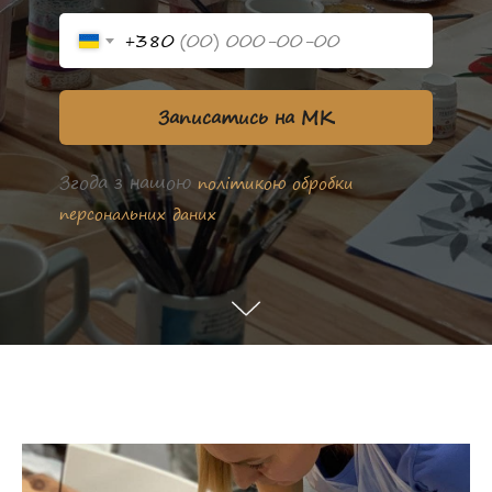
+380
Записатись на МК
Згода з нашою
політикою обробки
персональних даних