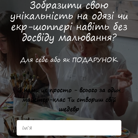
Зобразити свою
унікальність на одязі чи
екр-шоппері навіть без
досвіду малювання?
Для себе або як ПОДАРУНОК
З нами це просто - всього за один
майстер-клас Ти створиш свій
шедевр