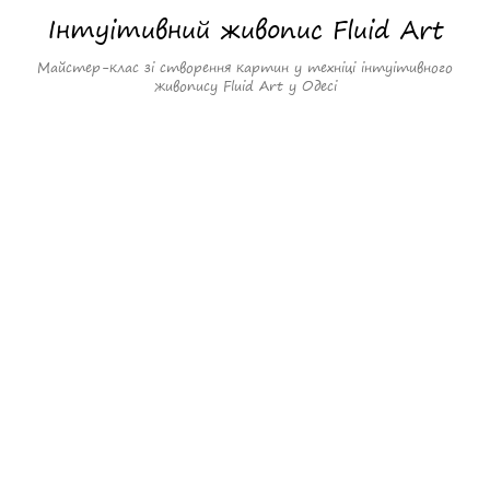
Інтуітивний живопис Fluid Art
Майстер-клас зі створення картин у техніці інтуітивного
живопису Fluid Art у Одесі