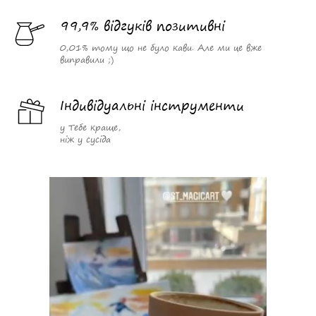
99,9% відгуків позитивні
0,01% тому що не було кави. Але ми це вже
виправили ;)
Індивідуальні інструменти
у Тебе краще,
ніж у сусіда