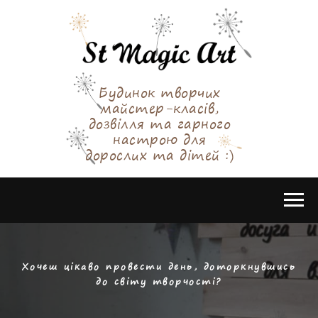
Будинок творчих
майстер-класів,
дозвілля та гарного
настрою для
дорослих та дітей :)
Хочеш цікаво провести день, доторкнувшись
до світу творчості?