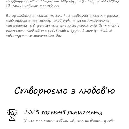
неповторну, ексклюзивну та яскраву річ власноруч незалежно
від Ваших навичок малювання.
Ви приходите зі своїми речами і на майстер-класі ми разом
створюємо з них шедевр, який буде не лише предметом
мистецтва, а й функціональним аксесуаром. Або Ви можете
розписати модний та надзвичайно зручний шопер, який ми
підготуємо спеціально для Вас.
Створюємо з любов'ю
101% гарантії результату
У нас малюють навіть ті, хто не вірить у себе