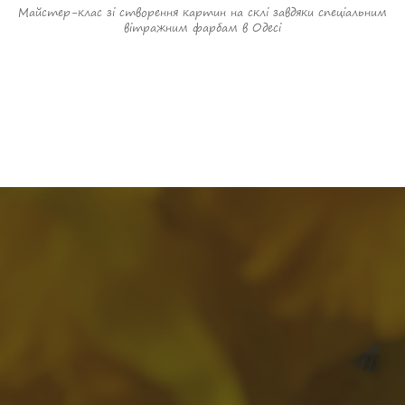
Майстер-клас зі створення картин на склі завдяки спеціальним
вітражним фарбам в Одесі