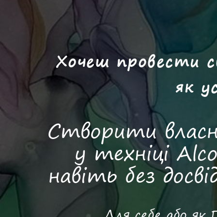
Хочеш провести с
як ус
Створити власн
у техніці Alco
навіть без досв
Для себе або я