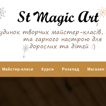
удинок творчих майстер-класів, 
та гарного настрою для
дорослих та дітей :)
Майстер-класи
Курси
Розклад
Магазин