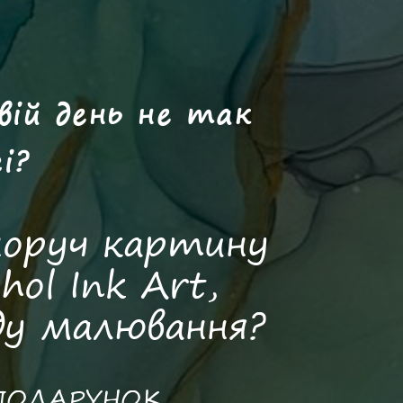
вій день не так
і?
оруч картину
hol Ink Art,
іду малювання?
к ПОДАРУНОК