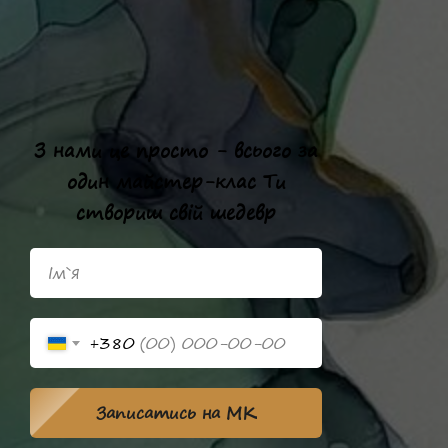
З нами це просто - всього за
один майстер-клас Ти
створиш свій шедевр
+380
Записатись на МК