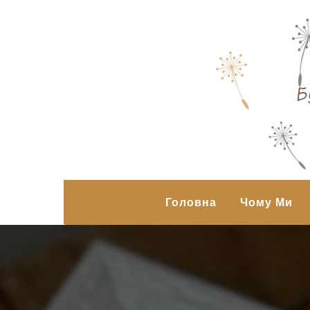
Б
Головна
Чому Ми